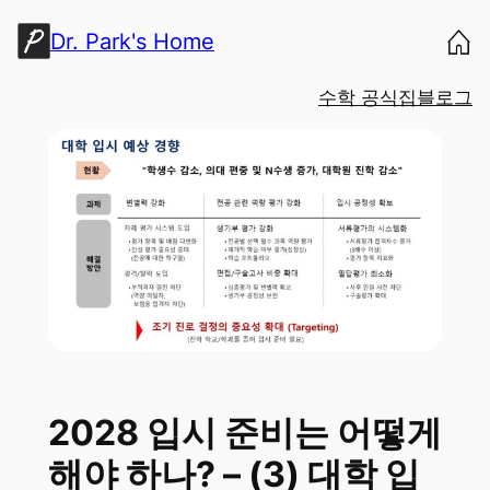
콘
Dr. Park's Home
텐
츠
수학 공식집
블로그
로
바
로
가
기
2028 입시 준비는 어떻게
해야 하나? – (3) 대학 입