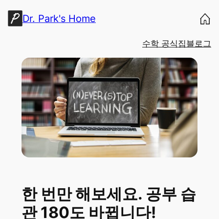
콘
Dr. Park's Home
텐
츠
수학 공식집
블로그
로
바
로
가
기
한 번만 해보세요. 공부 습
관 180도 바뀝니다!