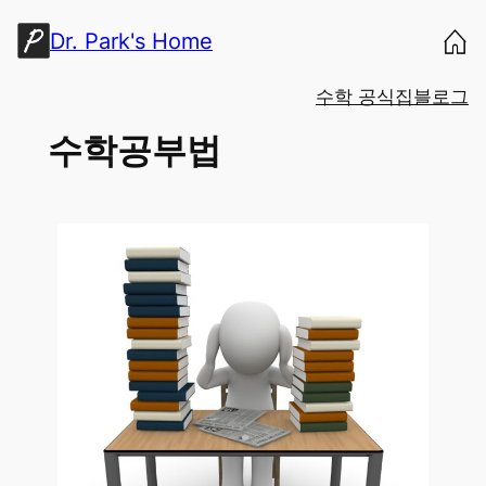
콘
Dr. Park's Home
텐
츠
수학 공식집
블로그
로
바
수학공부법
로
가
기