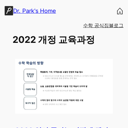
콘
Dr. Park's Home
텐
츠
수학 공식집
블로그
로
바
2022 개정 교육과정
로
가
기